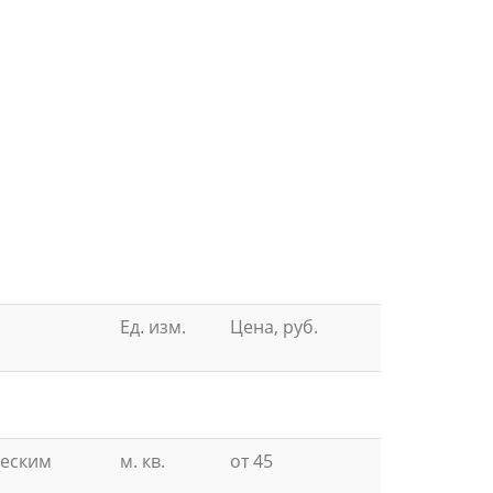
Ед. изм.
Цена, руб.
ческим
м. кв.
от 45