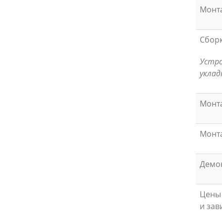
Монт
Сборк
Устро
уклад
Монт
Монт
Демо
Цены 
и зав