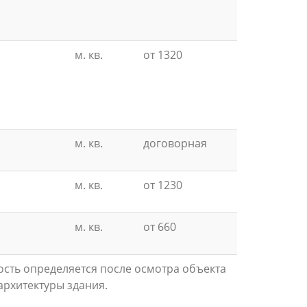
м. кв.
от 1320
м. кв.
договорная
м. кв.
от 1230
м. кв.
от 660
ость определяется после осмотра объекта
архитектуры здания.