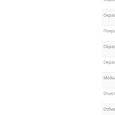
Окрас
Покра
Окрас
Окрас
Мойка
Очис
Отбив