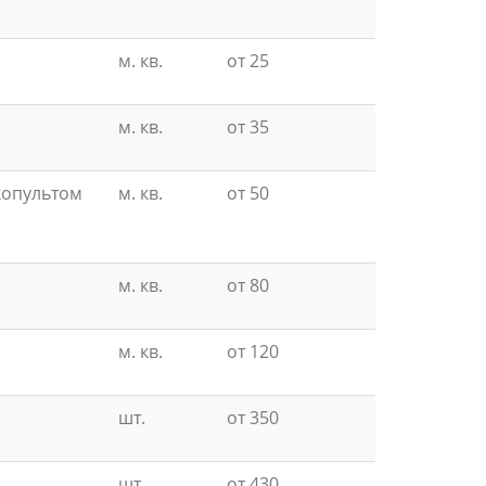
м. кв.
от 25
м. кв.
от 35
копультом
м. кв.
от 50
м. кв.
от 80
м. кв.
от 120
шт.
от 350
шт.
от 430