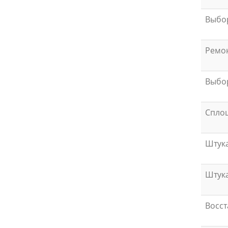
Выбор
Ремон
Выбо
Сплош
Штука
Штука
Восст