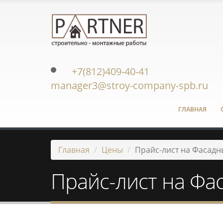
+7(812)409-40-41
manager3@stroy-company-spb.ru
ГЛАВНАЯ
Главная
Цены
Прайс-лист на Фасадн
Прайс-лист на Фа