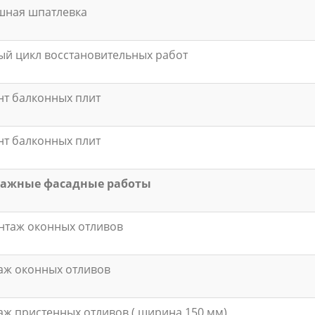
шная шпатлевка
й цикл восстановительных работ
т балконных плит
т балконных плит
ажные фасадные работы
нтаж оконных отливов
аж оконных отливов
ж пристенных отливов ( ширина 150 мм)