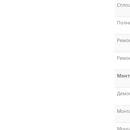
Спло
Полны
Ремон
Ремон
Монт
Демо
Монт
Монта