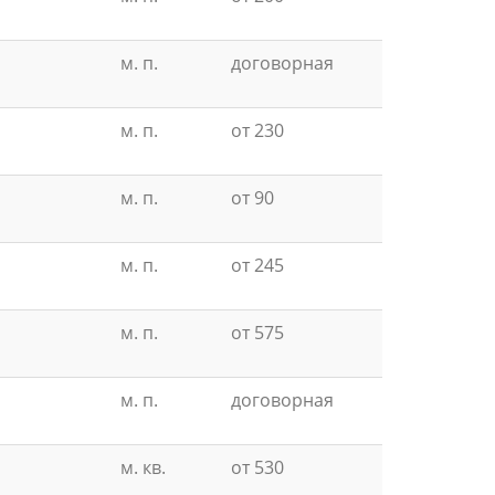
м. п.
договорная
м. п.
от 230
м. п.
от 90
м. п.
от 245
м. п.
от 575
м. п.
договорная
м. кв.
от 530