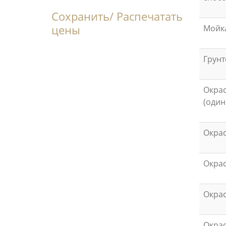
Сохранить/ Распечатать
цены
Мойка
Грунт
Oкрас
(один
Окрас
Окра
Окрас
Окрас