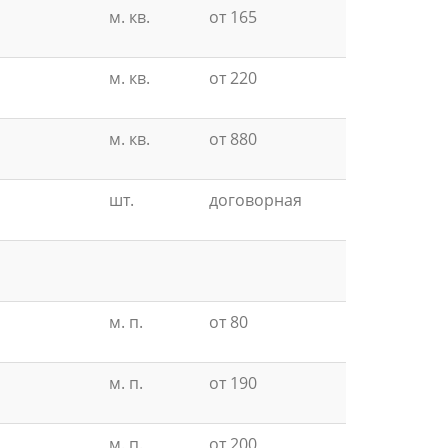
м. кв.
от 165
м. кв.
от 220
м. кв.
от 880
шт.
договорная
м. п.
от 80
м. п.
от 190
м. п.
от 200